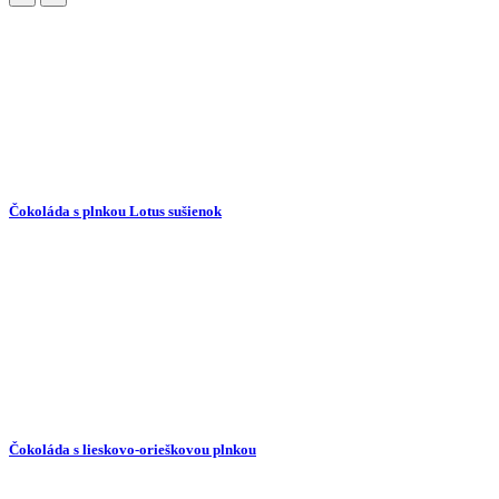
Čokoláda s plnkou Lotus sušienok
Čokoláda s lieskovo-orieškovou plnkou