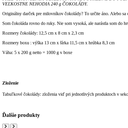
VEĽKOSTNE NEHODIA 240 g ČOKOLÁDY.
Originálny darček pre milovníkov čokolády? To určite áno. Alebo sa
Som čokoláda rovno do ruky. Nie som vysoká, ale narástla som do hrú
Rozmery čokolády: 12,5 cm x 8 cm x 2,3 cm
Rozmery boxu : výška 13 cm x šírka 11,5 cm x hrúbka 8,3 cm
Váha: 5 x 200 g netto = 1000 g v boxe
Zloženie
Tabuľkové čokolády: zloženia viď pri jednotlivých produktoch v sek
Ďalšie produkty