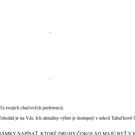
ľa svojich chuťových preferencií.
čokolád je na Vás. Ich aktuálny výber je dostupný v sekcii Tabuľkové
ÁMKY NAPÍSAŤ, KTORÉ DRUHY ČOKOLÁD MAJÚ BYŤ V B