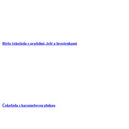
Biela čokoláda s arašidmi, želé a hrozienkami
Čokoláda s karamelovou plnkou