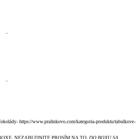
 čokolády- https://www.pralinkovo.com/kategoria-produktu/tabulkove-
OXE. NEZABUDNITE PROSÍM NA TO.
DO BOXU SA