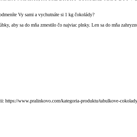
 odmeníte Vy sami a vychutnáte si 1 kg čokolády?
bky, aby sa do mňa zmestilo čo najviac plnky. Len sa do mňa zahryznúť
cii: https://www.pralinkovo.com/kategoria-produktu/tabulkove-cokolady