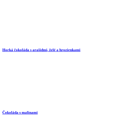
Horká čokoláda s arašidmi, želé a hrozienkami
Čokoláda s malinami