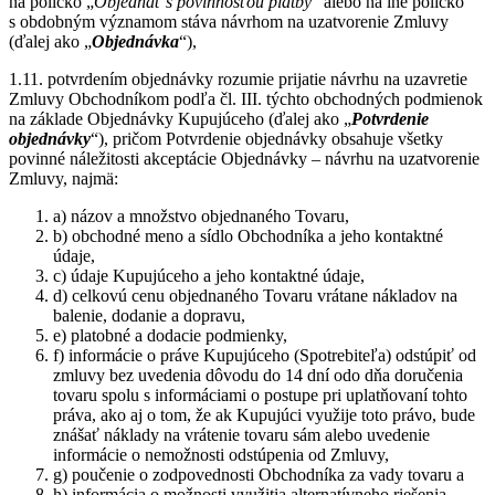
na políčko „
Objednať s povinnosťou platby
“ alebo na iné políčko
s obdobným významom stáva návrhom na uzatvorenie Zmluvy
(ďalej ako „
Objednávka
“),
1.11. potvrdením objednávky rozumie prijatie návrhu na uzavretie
Zmluvy Obchodníkom podľa čl. III. týchto obchodných podmienok
na základe Objednávky Kupujúceho (ďalej ako „
Potvrdenie
objednávky
“), pričom Potvrdenie objednávky obsahuje všetky
povinné náležitosti akceptácie Objednávky – návrhu na uzatvorenie
Zmluvy, najmä:
a) názov a množstvo objednaného Tovaru,
b) obchodné meno a sídlo Obchodníka a jeho kontaktné
údaje,
c) údaje Kupujúceho a jeho kontaktné údaje,
d) celkovú cenu objednaného Tovaru vrátane nákladov na
balenie, dodanie a dopravu,
e) platobné a dodacie podmienky,
f) informácie o práve Kupujúceho (Spotrebiteľa) odstúpiť od
zmluvy bez uvedenia dôvodu do 14 dní odo dňa doručenia
tovaru spolu s informáciami o postupe pri uplatňovaní tohto
práva, ako aj o tom, že ak Kupujúci využije toto právo, bude
znášať náklady na vrátenie tovaru sám alebo uvedenie
informácie o nemožnosti odstúpenia od Zmluvy,
g) poučenie o zodpovednosti Obchodníka za vady tovaru a
h) informácia o možnosti využitia alternatívneho riešenia