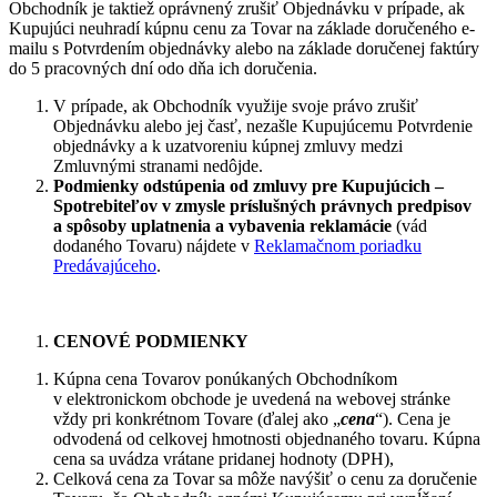
Obchodník je taktiež oprávnený zrušiť Objednávku v prípade, ak
Kupujúci neuhradí kúpnu cenu za Tovar na základe doručeného e-
mailu s Potvrdením objednávky alebo na základe doručenej faktúry
do 5 pracovných dní odo dňa ich doručenia.
V prípade, ak Obchodník využije svoje právo zrušiť
Objednávku alebo jej časť, nezašle Kupujúcemu Potvrdenie
objednávky a k uzatvoreniu kúpnej zmluvy medzi
Zmluvnými stranami nedôjde.
Podmienky odstúpenia od zmluvy pre Kupujúcich –
Spotrebiteľov v zmysle príslušných právnych predpisov
a spôsoby uplatnenia a vybavenia reklamácie
(vád
dodaného Tovaru) nájdete v
Reklamačnom poriadku
Predávajúceho
.
CENOVÉ PODMIENKY
Kúpna cena Tovarov ponúkaných Obchodníkom
v elektronickom obchode je uvedená na webovej stránke
vždy pri konkrétnom Tovare (ďalej ako „
cena
“). Cena je
odvodená od celkovej hmotnosti objednaného tovaru. Kúpna
cena sa uvádza vrátane pridanej hodnoty (DPH),
Celková cena za Tovar sa môže navýšiť o cenu za doručenie