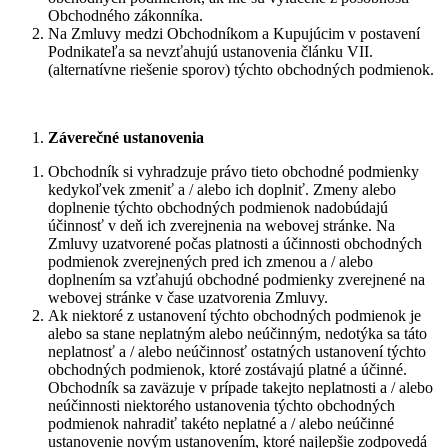
Obchodného zákonníka.
Na Zmluvy medzi Obchodníkom a Kupujúcim v postavení
Podnikateľa sa nevzťahujú ustanovenia článku VII.
(alternatívne riešenie sporov) týchto obchodných podmienok.
Záverečné ustanovenia
Obchodník si vyhradzuje právo tieto obchodné podmienky
kedykoľvek zmeniť a / alebo ich doplniť. Zmeny alebo
doplnenie týchto obchodných podmienok nadobúdajú
účinnosť v deň ich zverejnenia na webovej stránke. Na
Zmluvy uzatvorené počas platnosti a účinnosti obchodných
podmienok zverejnených pred ich zmenou a / alebo
doplnením sa vzťahujú obchodné podmienky zverejnené na
webovej stránke v čase uzatvorenia Zmluvy.
Ak niektoré z ustanovení týchto obchodných podmienok je
alebo sa stane neplatným alebo neúčinným, nedotýka sa táto
neplatnosť a / alebo neúčinnosť ostatných ustanovení týchto
obchodných podmienok, ktoré zostávajú platné a účinné.
Obchodník sa zaväzuje v prípade takejto neplatnosti a / alebo
neúčinnosti niektorého ustanovenia týchto obchodných
podmienok nahradiť takéto neplatné a / alebo neúčinné
ustanovenie novým ustanovením, ktoré najlepšie zodpovedá