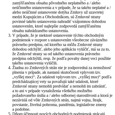
zamýšľanému obsahu pôvodného neplatného a / alebo
neúčinného ustanovenia a v prípade, že sa takéto neplatné a /
alebo neúčinné ustanovenie dotýka Zmluvy už uzavretej
medzi Kupujúcim a Obchodníkom, sú Zmluvné strany
povinné takéto ustanovenia nahradiť vzájomnou dohodou
ustanovením, ktoré najlepšie zodpovedá zamýšľanému
obsahu nahrádzaného ustanovenia.
V prípade, že je niektoré ustanovenie týchto obchodným
podmienok v rozpore s ustanovením všeobecne záväzného
právneho predpisu, od ktorého sa môžu Zmluvné strany
dohodou odchýliť, alebo jeho aplikáciu vylúčiť, má sa za to,
že Zmluvné strany sa od takého ustanovenia právneho
predpisu odchýlili, resp. že podľa povahy danej veci použitie
takého ustanovenia vylúčili.
Žiadna zo Zmluvných strán nie je zodpovedná za nemožnosť
plnenia v prípade, ak nastanú skutočnosti vplyvom tzv.
„vyššej moci“. Za udalosti vplyvom tzv. „vyššej moci“ podľa
predchádzajúcej vety sa považujú také udalosti, ktoré
Zmluvné strany nemohli predvídať a nemohli im zabrániť,
a to ani v prípade vynaloženia všetkého možného
požadovaného úsilia a / alebo odbornej starostlivosti a ktorá je
nezávislá od vôle Zmluvných strán, najmä vojna, štrajk,
povstanie, živelná pohroma, pandémia, legislatívne zmeny
a podobne.
Dňom účinnosti nových obchodných podmienok strácajú