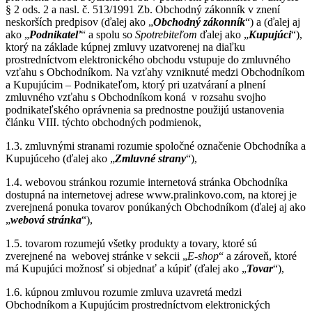
§ 2 ods. 2 a nasl. č. 513/1991 Zb. Obchodný zákonník v znení
neskorších predpisov (ďalej ako „
Obchodný zákonník
“) a (ďalej aj
ako „
Podnikateľ
“ a spolu so
Spotrebiteľom
ďalej ako „
Kupujúci
“),
ktorý na základe kúpnej zmluvy uzatvorenej na diaľku
prostredníctvom elektronického obchodu vstupuje do zmluvného
vzťahu s Obchodníkom. Na vzťahy vzniknuté medzi Obchodníkom
a Kupujúcim – Podnikateľom, ktorý pri uzatváraní a plnení
zmluvného vzťahu s Obchodníkom koná v rozsahu svojho
podnikateľského oprávnenia sa prednostne použijú ustanovenia
článku VIII. týchto obchodných podmienok,
1.3. zmluvnými stranami rozumie spoločné označenie Obchodníka a
Kupujúceho (ďalej ako „
Zmluvné strany
“),
1.4. webovou stránkou rozumie internetová stránka Obchodníka
dostupná na internetovej adrese www.pralinkovo.com, na ktorej je
zverejnená ponuka tovarov ponúkaných Obchodníkom (ďalej aj ako
„
webová stránka
“),
1.5. tovarom rozumejú všetky produkty a tovary, ktoré sú
zverejnené na webovej stránke v sekcii „
E-shop
“ a zároveň, ktoré
má Kupujúci možnosť si objednať a kúpiť (ďalej ako „
Tovar
“),
1.6. kúpnou zmluvou rozumie zmluva uzavretá medzi
Obchodníkom a Kupujúcim prostredníctvom elektronických