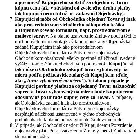
a povinnosť Kupujúceho zaplatiť za objednaný Tovar
kúpnu cenu (ak, v závislosti od zvoleného druhu platby
tak kupujúci neurobil už pri zadávaní Objednávky).
Kupujúci si môže od Obchodníka objednať Tovar aj inak
ako prostredníctvom virtuálneho nákupného košíka
a Objednávkového formulára, napr. prostredníctvom e-
mailovej správy.
Na platné uzatvorenie Zmluvy podľa týchto
obchodných podmienok je však potrebné, aby Objednávka
zadaná Kupujúcim inak ako prostredníctvom
Objednávkového formulára a Potvrdenie objednávky
Obchodníkom obsahovali všetky povinné náležitosti uvedené
vyššie v tomto článku obchodných podmienok.
Kupujúci si
tak môže u Obchodníka zakúpiť tovar vyhotovený na
mieru podľa požiadaviek zadaných Kupujúcim (ďalej
ako
„Tovar vyhotovený na mieru
“). V takom prípade je
Kupujúci povinný platbu za objednaný Tovar uskutočniť
vopred a Tovar vyhotovený na mieru bude Kupujúcemu
odoslaný až po úhrade kúpnej ceny za Tovar.
V prípade,
ak Objednávka zadaná inak ako prostredníctvom
Objednávkového formulára a Potvrdenie objednávky
nespĺňajú náležitosti ustanovené v týchto obchodných
podmienkach, k platnému uzatvoreniu Zmluvy nepríde.
V prípade, ak Obchodník nedoručí Kupujúcemu Potvrdenie
objednávky platí, že k uzatvoreniu Zmluvy medzi Zmluvnými
stranami nedošlo.