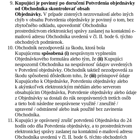
Kupujúci je povinný po doručení Potvrdenia objednávky
od Obchodníka skontrolovať obsah
Objednávky.
V prípade zistených nezrovnalostí alebo iných
chýb v obsahu Potvrdenia objednávky je povinný o tom, bez
zbytočného odkladu, upovedomiť Obchodníka
prostredníctvom elektronickej správy zaslanej na kontaktnú e-
mailovú adresu Obchodníka uvedenú v čl. II. bode 6. týchto
obchodných podmienok.
Obchodník nezodpovedá za škodu, ktorá bola
Kupujúcemu
spôsobená (i)
nesprávnym vyplnením
Objednávkového formulára alebo tým, že
(ii)
Kupujúci
neupozornil Obchodníka na nesprávnosť údajov uvedených
v Potvrdení objednávky. Obchodník taktiež nezodpovedá za
škodu spôsobenú dôsledkom toho, že
(iii)
prístupové údaje
Kupujúceho k Objednávke, Potvrdeniu objednávky alebo
k akýmkoľvek elektronickým médiám alebo serverom
obsahujúcim Objednávku, Potvrdenie objednávky alebo údaje
z Objednávky sa dostali do rúk neoprávnených tretích osôb
a tieto boli následne neoprávnene využité / zneužité /
upravené / odstránené alebo inak použité bez zavinenia
Obchodníka.
Kupujúci je oprávnený zrušiť potvrdenú Objednávku do 24
hodín odo dňa Potvrdenia objednávky, a to prostredníctvom
elektronickej správy zaslanej na kontaktnú e-mailovú adresu
Obchodníka uvedenú v čl. II. bode 6. týchto obchodných