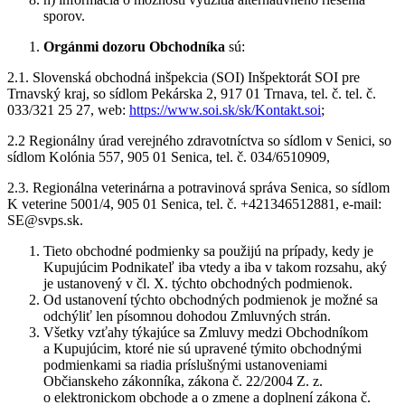
sporov.
Orgánmi dozoru Obchodníka
sú:
2.1. Slovenská obchodná inšpekcia (SOI) Inšpektorát SOI pre
Trnavský kraj, so sídlom Pekárska 2, 917 01 Trnava, tel. č. tel. č.
033/321 25 27, web:
https://www.soi.sk/sk/Kontakt.soi
;
2.2 Regionálny úrad verejného zdravotníctva so sídlom v Senici, so
sídlom Kolónia 557, 905 01 Senica, tel. č. 034/6510909,
2.3. Regionálna veterinárna a potravinová správa Senica, so sídlom
K veterine 5001/4, 905 01 Senica, tel. č. +421346512881, e-mail:
SE@svps.sk.
Tieto obchodné podmienky sa použijú na prípady, kedy je
Kupujúcim Podnikateľ iba vtedy a iba v takom rozsahu, aký
je ustanovený v čl. X. týchto obchodných podmienok.
Od ustanovení týchto obchodných podmienok je možné sa
odchýliť len písomnou dohodou Zmluvných strán.
Všetky vzťahy týkajúce sa Zmluvy medzi Obchodníkom
a Kupujúcim, ktoré nie sú upravené týmito obchodnými
podmienkami sa riadia príslušnými ustanoveniami
Občianskeho zákonníka, zákona č. 22/2004 Z. z.
o elektronickom obchode a o zmene a doplnení zákona č.