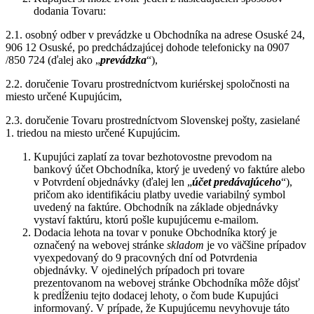
dodania Tovaru:
2.1. osobný odber v prevádzke u Obchodníka na adrese Osuské 24,
906 12 Osuské, po predchádzajúcej dohode telefonicky na 0907
/850 724 (ďalej ako „
prevádzka
“),
2.2. doručenie Tovaru prostredníctvom kuriérskej spoločnosti na
miesto určené Kupujúcim,
2.3. doručenie Tovaru prostredníctvom Slovenskej pošty, zasielané
1. triedou na miesto určené Kupujúcim.
Kupujúci zaplatí za tovar bezhotovostne prevodom na
bankový účet Obchodníka, ktorý je uvedený vo faktúre alebo
v Potvrdení objednávky (ďalej len „
účet predávajúceho
“),
pričom ako identifikáciu platby uvedie variabilný symbol
uvedený na faktúre. Obchodník na základe objednávky
vystaví faktúru, ktorú pošle kupujúcemu e-mailom.
Dodacia lehota na tovar v ponuke Obchodníka ktorý je
označený na webovej stránke
skladom
je vo väčšine prípadov
vyexpedovaný do 9 pracovných dní od Potvrdenia
objednávky. V ojedinelých prípadoch pri tovare
prezentovanom na webovej stránke Obchodníka môže dôjsť
k predĺženiu tejto dodacej lehoty, o čom bude Kupujúci
informovaný. V prípade, že Kupujúcemu nevyhovuje táto