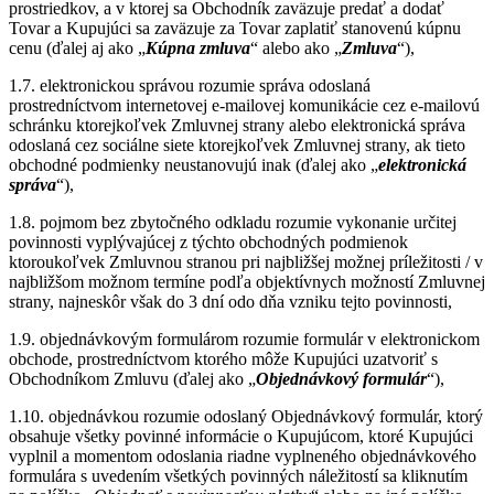
prostriedkov, a v ktorej sa Obchodník zaväzuje predať a dodať
Tovar a Kupujúci sa zaväzuje za Tovar zaplatiť stanovenú kúpnu
cenu (ďalej aj ako „
Kúpna zmluva
“ alebo ako „
Zmluva
“),
1.7. elektronickou správou rozumie správa odoslaná
prostredníctvom internetovej e-mailovej komunikácie cez e-mailovú
schránku ktorejkoľvek Zmluvnej strany alebo elektronická správa
odoslaná cez sociálne siete ktorejkoľvek Zmluvnej strany, ak tieto
obchodné podmienky neustanovujú inak (ďalej ako „
elektronická
správa
“),
1.8. pojmom bez zbytočného odkladu rozumie vykonanie určitej
povinnosti vyplývajúcej z týchto obchodných podmienok
ktoroukoľvek Zmluvnou stranou pri najbližšej možnej príležitosti / v
najbližšom možnom termíne podľa objektívnych možností Zmluvnej
strany, najneskôr však do 3 dní odo dňa vzniku tejto povinnosti,
1.9. objednávkovým formulárom rozumie formulár v elektronickom
obchode, prostredníctvom ktorého môže Kupujúci uzatvoriť s
Obchodníkom Zmluvu (ďalej ako „
Objednávkový formulár
“),
1.10. objednávkou rozumie odoslaný Objednávkový formulár, ktorý
obsahuje všetky povinné informácie o Kupujúcom, ktoré Kupujúci
vyplnil a momentom odoslania riadne vyplneného objednávkového
formulára s uvedením všetkých povinných náležitostí sa kliknutím