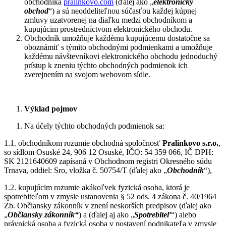
obchodníka
pralinkovo.com
(ďalej ako „
elektronický
obchod
“) a sú neoddeliteľnou súčasťou každej kúpnej
zmluvy uzatvorenej na diaľku medzi obchodníkom a
kupujúcim prostredníctvom elektronického obchodu.
Obchodník umožňuje každému kupujúcemu dostatočne sa
oboznámiť s týmito obchodnými podmienkami a umožňuje
každému návštevníkovi elektronického obchodu jednoduchý
prístup k zneniu týchto obchodných podmienok ich
zverejnením na svojom webovom sídle.
Výklad pojmov
Na účely týchto obchodných podmienok sa:
1.1. obchodníkom rozumie obchodná spoločnosť
Pralinkovo s.r.o.
,
so sídlom Osuské 24, 906 12 Osuské, IČO: 54 359 066, IČ DPH:
SK 2121640609 zapísaná v Obchodnom registri Okresného súdu
Trnava, oddiel: Sro, vložka č. 50754/T (ďalej ako „
Obchodník
“),
1.2. kupujúcim rozumie akákoľvek fyzická osoba, ktorá je
spotrebiteľom v zmysle ustanovenia § 52 ods. 4 zákona č. 40/1964
Zb. Občiansky zákonník v znení neskorších predpisov (ďalej ako
„
Občiansky zákonník“
) a (ďalej aj ako „
Spotrebiteľ
“) alebo
právnická osoba a fyzická osoba v postavení podnikateľa v zmysle