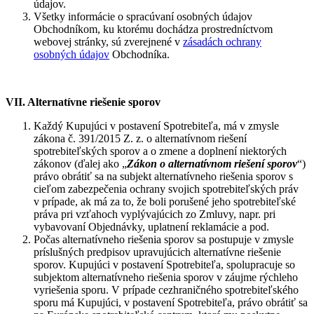
údajov.
Všetky informácie o spracúvaní osobných údajov
Obchodníkom, ku ktorému dochádza prostredníctvom
webovej stránky, sú zverejnené v
zásadách ochrany
osobných údajov
Obchodníka.
VII. Alternatívne riešenie sporov
Každý Kupujúci v postavení Spotrebiteľa, má v zmysle
zákona č. 391/2015 Z. z. o alternatívnom riešení
spotrebiteľských sporov a o zmene a doplnení niektorých
zákonov (ďalej ako „
Zákon o alternatívnom riešení sporov
“)
právo obrátiť sa na subjekt alternatívneho riešenia sporov s
cieľom zabezpečenia ochrany svojich spotrebiteľských práv
v prípade, ak má za to, že boli porušené jeho spotrebiteľské
práva pri vzťahoch vyplývajúcich zo Zmluvy, napr. pri
vybavovaní Objednávky, uplatnení reklamácie a pod.
Počas alternatívneho riešenia sporov sa postupuje v zmysle
príslušných predpisov upravujúcich alternatívne riešenie
sporov. Kupujúci v postavení Spotrebiteľa, spolupracuje so
subjektom alternatívneho riešenia sporov v záujme rýchleho
vyriešenia sporu. V prípade cezhraničného spotrebiteľského
sporu má Kupujúci, v postavení Spotrebiteľa, právo obrátiť sa