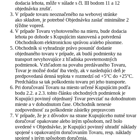
dodacia lehota, môže v súlade s čl. III bodom 11 a 12
objednávku zrušiť.
V prípade tovaru neoznačeného na webovej stránke
ako
skladom,
je potrebné Objednávku zaslať minimálne 2
týždne vopred.
V prípade Tovaru vyhotoveného na mieru, bude dodacia
lehota po dohode s Kupujúcim stanovená a potvrdená
Obchodníkom elektronickou správou a/alebo písomne.
Obchodník si vyhradzuje právo posunúť dodanie
objednaného tovaru v prípade, ak budú podmienky na
transport nevyhovujúce z hľadiska poveternostných
podmienok. Vzhľadom na povahu predávaného Tovaru,
Tovar je možné dodať iba vtedy, ak v nasledujúci deň je
predpovedaná denná teplota v rozmedzí od +5°C do +25°C.
Predchádza sa tak poškodeniu tovaru pri jeho transporte.
Pri doručovaní Tovaru na miesto určené Kupujúcim podľa
bodu 2.2. a 2.3. tohto článku obchodných podmienok je
Kupujúci povinný objednaný Tovar prevziať na dohodnutom
mieste a v dohodnutom čase. Obchodník nenesie
zodpovednosť za poškodenie zásielky prepravcom
V prípade, že je z dôvodov na strane Kupujúceho nutné tovar
doručovať opakovane alebo iným spôsobom, než bolo
uvedené v Objednávke, je Kupujúci povinný uhradiť náklady
spojené s opakovaným doručovaním Tovaru, resp. náklady
spojené s iným spôsobom doručenia.