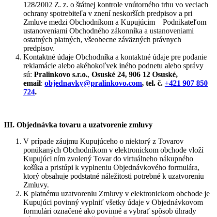
128/2002 Z. z. o štátnej kontrole vnútorného trhu vo veciach
ochrany spotrebiteľa v znení neskorších predpisov a pri
Zmluve medzi Obchodníkom a Kupujúcim – Podnikateľom
ustanoveniami Obchodného zákonníka a ustanoveniami
ostatných platných, všeobecne záväzných právnych
predpisov.
Kontaktné údaje Obchodníka a kontaktné údaje pre podanie
reklamácie alebo akéhokoľvek iného podnetu alebo správy
sú:
Pralinkovo s.r.o.
,
Osuské 24, 906 12 Osuské,
email
:
objednavky@pralinkovo.com
, tel. č.
+421 907 850
724
.
III. Objednávka tovaru a uzatvorenie zmluvy
V prípade záujmu Kupujúceho o niektorý z Tovarov
ponúkaných Obchodníkom v elektronickom obchode vloží
Kupujúci ním zvolený Tovar do virtuálneho nákupného
košíka a pristúpi k vyplneniu Objednávkového formulára,
ktorý obsahuje podstatné náležitosti potrebné k uzatvoreniu
Zmluvy.
K platnému uzatvoreniu Zmluvy v elektronickom obchode je
Kupujúci povinný vyplniť všetky údaje v Objednávkovom
formulári označené ako povinné a vybrať spôsob úhrady