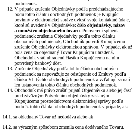
podmienok.
V prípade zrušenia Objednávky podľa predchádzajúceho
bodu tohto článku obchodných podmienok je Kupujúci
povinný v elektronickej správe uviesť svoje kontaktné údaje,
ktoré sú uvedené v Objednávke:
číslo objednávky, názov
a množstvo objednaného tovaru
. Po overení splnenia
podmienok zrušenia Objednávky podľa tohto článku
obchodných podmienok, Obchodník potvrdí Kupujúcemu
zrušenie Objednávky elektronickou správou. V prípade, ak už
bola cena za objednaný Tovar Kupujúcim uhradená,
Obchodník vráti uhradenú čiastku Kupujúcemu na ním
potvrdený bankový účet.
Zrušenie Objednávky podľa tohto článku obchodných
podmienok sa nepovažuje za odstúpenie od Zmluvy podľa
článku VI. týchto obchodných podmienok a vzťahujú sa naň
len ustanovenia tohto článku obchodných podmienok.
Obchodník má právo zrušiť prijatú Objednávku alebo jej časť
pred záväzným Potvrdením objednávky zaslaným
Kupujúcemu prostredníctvom elektronickej správy podľa
bodu 5. tohto článku obchodných podmienok v prípade, ak:
14.1. sa objednaný Tovar už nedodáva alebo ak
14.2. sa výrazným spôsobom zmenila cena dodávaného Tovaru.