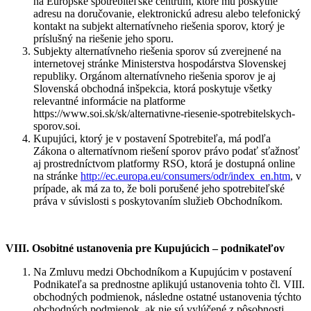
na Európske spotrebiteľské centrum, ktoré mu poskytne
adresu na doručovanie, elektronickú adresu alebo telefonický
kontakt na subjekt alternatívneho riešenia sporov, ktorý je
príslušný na riešenie jeho sporu.
Subjekty alternatívneho riešenia sporov sú zverejnené na
internetovej stránke Ministerstva hospodárstva Slovenskej
republiky. Orgánom alternatívneho riešenia sporov je aj
Slovenská obchodná inšpekcia, ktorá poskytuje všetky
relevantné informácie na platforme
https://www.soi.sk/sk/alternativne-riesenie-spotrebitelskych-
sporov.soi.
Kupujúci, ktorý je v postavení Spotrebiteľa, má podľa
Zákona o alternatívnom riešení sporov právo podať sťažnosť
aj prostredníctvom platformy RSO, ktorá je dostupná online
na stránke
http://ec.europa.eu/consumers/odr/index_en.htm
, v
prípade, ak má za to, že boli porušené jeho spotrebiteľské
práva v súvislosti s poskytovaním služieb Obchodníkom.
VIII. Osobitné ustanovenia pre Kupujúcich – podnikateľov
Na Zmluvu medzi Obchodníkom a Kupujúcim v postavení
Podnikateľa sa prednostne aplikujú ustanovenia tohto čl. VIII.
obchodných podmienok, následne ostatné ustanovenia týchto
obchodných podmienok, ak nie sú vylúčené z pôsobnosti