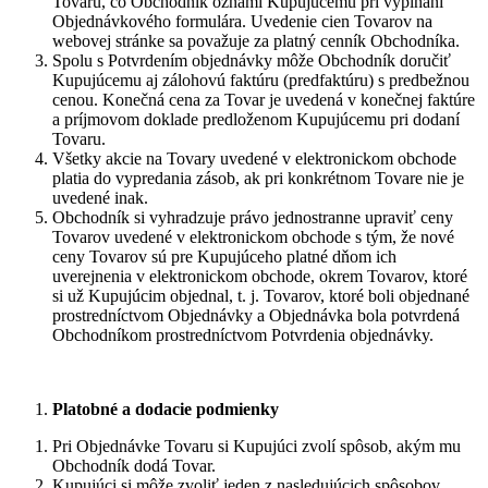
Tovaru, čo Obchodník oznámi Kupujúcemu pri vypĺňaní
Objednávkového formulára. Uvedenie cien Tovarov na
webovej stránke sa považuje za platný cenník Obchodníka.
Spolu s Potvrdením objednávky môže Obchodník doručiť
Kupujúcemu aj zálohovú faktúru (predfaktúru) s predbežnou
cenou. Konečná cena za Tovar je uvedená v konečnej faktúre
a príjmovom doklade predloženom Kupujúcemu pri dodaní
Tovaru.
Všetky akcie na Tovary uvedené v elektronickom obchode
platia do vypredania zásob, ak pri konkrétnom Tovare nie je
uvedené inak.
Obchodník si vyhradzuje právo jednostranne upraviť ceny
Tovarov uvedené v elektronickom obchode s tým, že nové
ceny Tovarov sú pre Kupujúceho platné dňom ich
uverejnenia v elektronickom obchode, okrem Tovarov, ktoré
si už Kupujúcim objednal, t. j. Tovarov, ktoré boli objednané
prostredníctvom Objednávky a Objednávka bola potvrdená
Obchodníkom prostredníctvom Potvrdenia objednávky.
Platobné a dodacie podmienky
Pri Objednávke Tovaru si Kupujúci zvolí spôsob, akým mu
Obchodník dodá Tovar.
Kupujúci si môže zvoliť jeden z nasledujúcich spôsobov