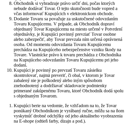
Obchodník si vyhradzuje právo určiť dni, počas ktorých
nebude dodávať Tovar. O tejto skutočnosti bude vopred a
včas informovať Kupujúcich v elektronickom obchode.
Dodanie Tovaru sa považuje za uskutočnené odovzdaním
Tovaru Kupujúcemu. V prípade, ak Obchodník dopraví
objednaný Tovar Kupujúcemu na miesto určené v Potvrdení
objednávky, je Kupujúci povinný prevziať Tovar osobne
alebo zabezpečiť, aby Tovar prevzala ním určená oprávnená
osoba. Od momentu odovzdania Tovaru Kupujúcemu
prechádza na Kupujúceho nebezpečenstve vzniku škody na
Tovare. Vlastnícke právo k tovaru prechádza z Obchodníka
na Kupujúceho odovzdaním Tovaru Kupujúcemu pri jeho
dodaní.
Kupujúci je povinný po prevzatí Tovaru zásielku
skontrolovať, najmä preveriť, či obal, v ktorom je Tovar
zabalený nie je poškodený alebo iným spôsobom
znehodnotený a dodržiavať skladovacie podmienky
primerané zakúpenému Tovaru, ktoré Obchodník dodá spolu
s objednaným Tovarom.
Kupujúci berie na vedomie, že vzhľadom na to, že Tovar
ponúkaný Obchodníkom je vyrábaný ručne, môžu sa na ňom
vyskytnúť drobné odchýlky od jeho aktuálneho vyobrazenia
na E-shope (odtieň farby, dizajn a pod.).