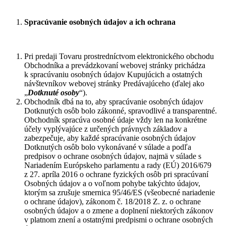
Spracúvanie osobných údajov a ich ochrana
Pri predaji Tovaru prostredníctvom elektronického obchodu
Obchodníka a prevádzkovaní webovej stránky prichádza
k spracúvaniu osobných údajov Kupujúcich a ostatných
návštevníkov webovej stránky Predávajúceho (ďalej ako
„
Dotknuté osoby
“).
Obchodník dbá na to, aby spracúvanie osobných údajov
Dotknutých osôb bolo zákonné, spravodlivé a transparentné.
Obchodník spracúva osobné údaje vždy len na konkrétne
účely vyplývajúce z určených právnych základov a
zabezpečuje, aby každé spracúvanie osobných údajov
Dotknutých osôb bolo vykonávané v súlade a podľa
predpisov o ochrane osobných údajov, najmä v súlade s
Nariadením Európskeho parlamentu a rady (EÚ) 2016/679
z 27. apríla 2016 o ochrane fyzických osôb pri spracúvaní
Osobných údajov a o voľnom pohybe takýchto údajov,
ktorým sa zrušuje smernica 95/46/ES (všeobecné nariadenie
o ochrane údajov), zákonom č. 18/2018 Z. z. o ochrane
osobných údajov a o zmene a doplnení niektorých zákonov
v platnom znení a ostatnými predpismi o ochrane osobných