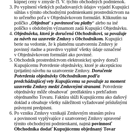
kúpnej ceny v zmysle čl. V. týchto obchodných podmienok.
Po vyplnení všetkých požadovaných údajov vyjadrí Kupujúci
súhlas s týmito obchodnými podmienkami prostredníctvom na
to určeného poľa v Objednávkovom formulári. Kliknutím na
políčko „
Objednať s povinnosťou platby
“ alebo na iné
políčko s obdobným významom zadá Kupujúci Objednávku.
Objednávka, ktorá je doručená Obchodníkovi, sa považuje
za návrh na uzavretie Zmluvy s Obchodníkom.
Kupujúci
berie na vedomie, že k platnému uzatvoreniu Zmluvy je
povinný riadne a pravdivo vyplniť všetky údaje označené
v Objednávkovom formulári ako povinné.
Obchodník prostredníctvom elektronickej správy doručí
Kupujúcemu Potvrdenie objednávky, ktoré je akceptáciou
(prijatím) návrhu na uzatvorenie Zmluvy.
Doručenie
Potvrdenia objednávky Obchodníkom podľa
predchádzajúcej vety Kupujúcemu sa považuje za moment
uzavretia Zmluvy medzi Zmluvnými stranami
. Potvrdenie
objednávky môže obsahovať predfaktúru s prehľadom
objednaného Tovaru. Faktúra slúži Kupujúcemu ako daňový
doklad a obsahuje všetky náležitosti vyžadované príslušnými
právnymi predpismi.
Po vzniku Zmluvy vznikajú Zmluvným stranám práva
a povinnosti vyplývajúce z uzatvorenej Zmluvy upravené
týmito obchodnými podmienkami, najmä
povinnosť
Obchodníka dodať Kupujúcemu objednaný Tovar